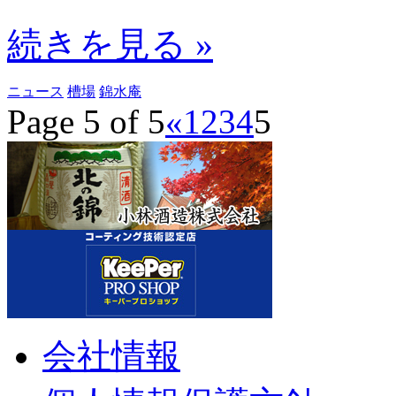
続きを見る »
ニュース
槽場
錦水庵
Page 5 of 5
«
1
2
3
4
5
会社情報