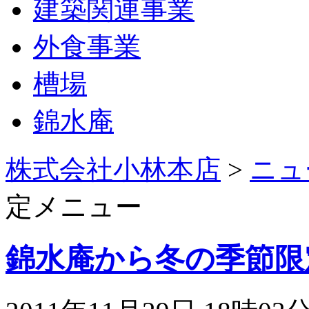
建築関連事業
外食事業
槽場
錦水庵
株式会社小林本店
>
ニュ
定メニュー
錦水庵から冬の季節限