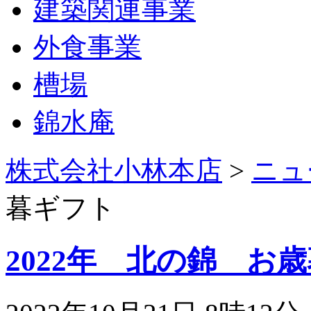
建築関連事業
外食事業
槽場
錦水庵
株式会社小林本店
>
ニュ
暮ギフト
2022年 北の錦 お