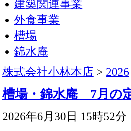
建築関連事業
外食事業
槽場
錦水庵
株式会社小林本店
>
2026
槽場・錦水庵 7月の
2026年6月30日 15時52分