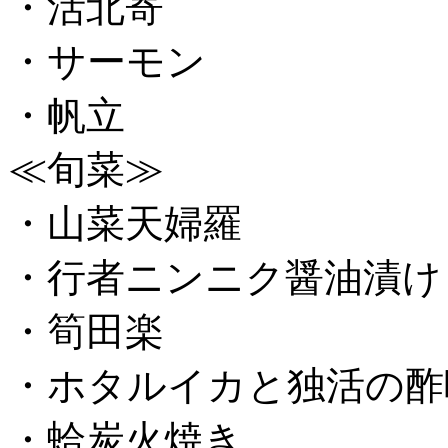
・活北寄
・サーモン
・帆立
≪旬菜≫
・山菜天婦羅
・行者ニンニク醤油漬け
・筍田楽
・ホタルイカと独活の酢
・蛤炭火焼き