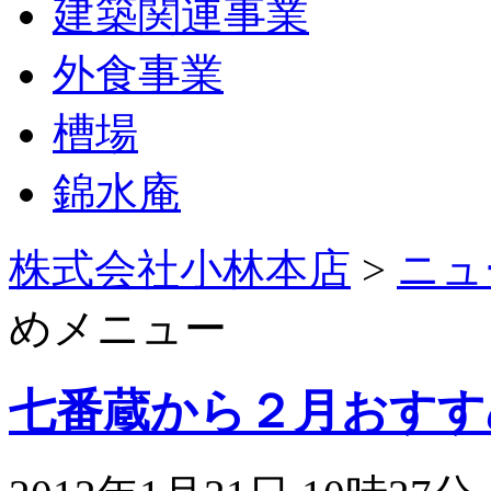
建築関連事業
外食事業
槽場
錦水庵
株式会社小林本店
>
ニュ
めメニュー
七番蔵から２月おすす